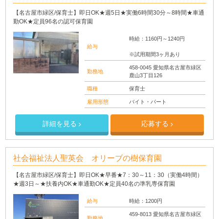
【名古屋市緑区/保育士】即日OK★週5日★実働6時間30分～8時間★車通
勤OK★定員96名の認可保育園
時給：1160円～1240円
給与
※試用期間3ヶ月あり
458-0045 愛知県名古屋市緑区
勤務地
鹿山3丁目126
職種
保育士
雇用形態
バイト・パート
詳細を見る
応募する
社会福祉法人聖英会 オリーブの樹保育園
【名古屋市緑区/保育士】即日OK★早番★7：30～11：30（実働4時間）
★週3日～★扶養内OK★車通勤OK★定員40名の準乳専保育園
給与
時給：1200円
459-8013 愛知県名古屋市緑区
勤務地