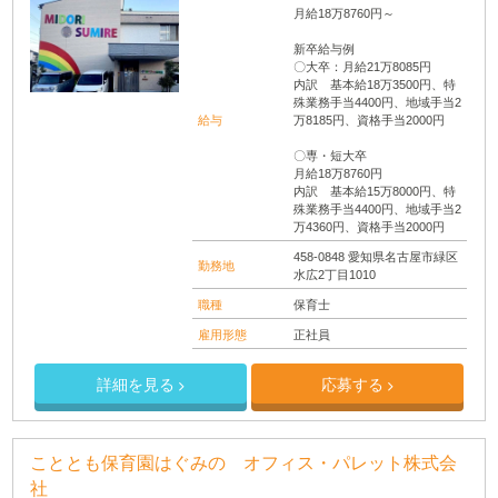
月給18万8760円～
新卒給与例
〇大卒：月給21万8085円
内訳 基本給18万3500円、特
殊業務手当4400円、地域手当2
給与
万8185円、資格手当2000円
〇専・短大卒
月給18万8760円
内訳 基本給15万8000円、特
殊業務手当4400円、地域手当2
万4360円、資格手当2000円
458-0848 愛知県名古屋市緑区
勤務地
水広2丁目1010
職種
保育士
雇用形態
正社員
詳細を見る
応募する
こととも保育園はぐみの オフィス・パレット株式会
社