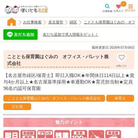
0
MENU
お気入り
仕事検索
お仕事検索
名古屋市
緑区
こととも保育園はぐみの オフ
友だち追加で求人情報をゲット！
最終更新日 2026年07月08日
こととも保育園はぐみの オフィス・パレット株
式会社
お気に入り
【名古屋市緑区/保育士】即日入職OK★年間休日114日以上★賞
与4か月以上★名古屋基準採用★車通勤OK★育児担当制★定員
96名の認可保育園
こととも保育園はぐみの オフィス・パレット株式会社
保育士
正社員
魅力
ポイント