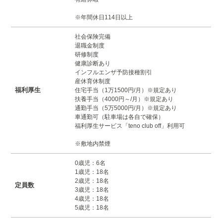
※年間休日114日以上
社会保険完備
退職金制度
研修制度
健康診断あり
インフルエンザ予防接種割引
産休育休制度
福利厚生
住宅手当（1万1500円/月）※規定あり
扶養手当（4000円～/月）※規定あり
通勤手当（5万5000円/月）※規定あり
車通勤可（駐車場は各自で確保）
福利厚生サービス「teno club off」利用可
※敷地内禁煙
0歳児：6名
1歳児：18名
2歳児：18名
定員数
3歳児：18名
4歳児：18名
5歳児：18名