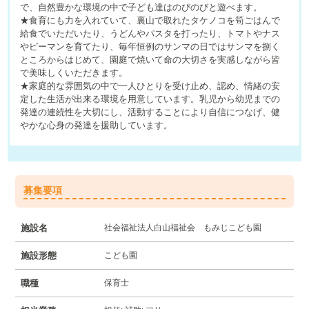
で、自然豊かな環境の中で子ども達はのびのびと遊べます。
★食育にも力を入れていて、裏山で取れたタケノコを筍ごはんで
給食でいただいたり、うどんやパスタを打ったり、トマトやナス
やピーマンを育てたり、毎年恒例のサンマの日ではサンマを捌く
ところからはじめて、園庭で焼いて命の大切さを実感しながら皆
で美味しくいただきます。
★家庭的な雰囲気の中で一人ひとりを受け止め、認め、情緒の安
定した生活が出来る環境を用意しています。乳児から幼児までの
発達の連続性を大切にし、活動することにより自信につなげ、健
やかな心身の発達を援助しています。
募集要項
施設名
社会福祉法人白山福祉会 もみじこども園
施設形態
こども園
職種
保育士