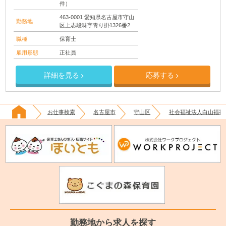
件）
463-0001 愛知県名古屋市守山
勤務地
区上志段味字青り掛1326番2
職種
保育士
雇用形態
正社員
詳細を見る
応募する
お仕事検索
名古屋市
守山区
社会福祉法人白山福祉
勤務地から求人を探す