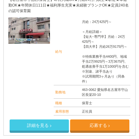
勤OK★年間休日111日★福利厚生充実★未経験ブランクOK★定員240名
の認可保育園
月給：24万425円～
＜月給詳細＞
【短大･専門卒】月給：24万
425円～
【四大卒】月給26万9175円～
給与
※特殊業務手当4400円、地域
手当2万9925円～3万3675円、
処遇改善手当1万1000円を含む
※別途、諸手当あり
※試用期間3ヶ月あり（同条
件）
463-0062 愛知県名古屋市守山
勤務地
区長栄20-10
職種
保育士
雇用形態
正社員
詳細を見る
応募する