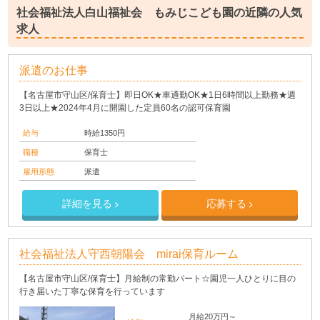
社会福祉法人白山福祉会 もみじこども園の近隣の人気
求人
派遣のお仕事
【名古屋市守山区/保育士】即日OK★車通勤OK★1日6時間以上勤務★週
3日以上★2024年4月に開園した定員60名の認可保育園
給与
時給1350円
職種
保育士
雇用形態
派遣
詳細を見る
応募する
社会福祉法人守西朝陽会 mirai保育ルーム
【名古屋市守山区/保育士】月給制の常勤パート☆園児一人ひとりに目の
行き届いた丁寧な保育を行っています
月給20万円～