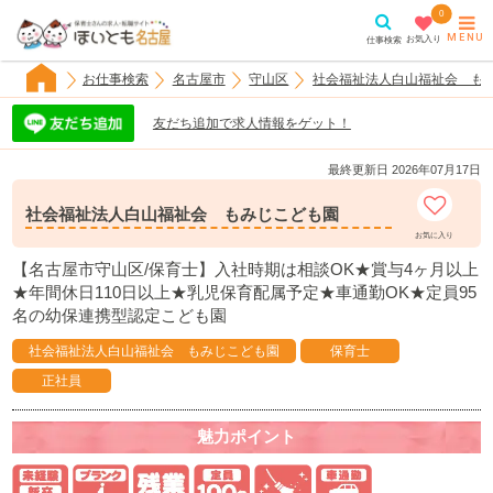
0
MENU
お気入り
仕事検索
お仕事検索
名古屋市
守山区
社会福祉法人白山福祉会 も
友だち追加で求人情報をゲット！
最終更新日 2026年07月17日
社会福祉法人白山福祉会 もみじこども園
お気に入り
【名古屋市守山区/保育士】入社時期は相談OK★賞与4ヶ月以上
★年間休日110日以上★乳児保育配属予定★車通勤OK★定員95
名の幼保連携型認定こども園
社会福祉法人白山福祉会 もみじこども園
保育士
正社員
魅力
ポイント