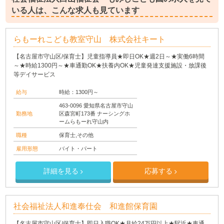
いる人は、こんな求人も見ています
らもーれこども教室守山 株式会社キート
【名古屋市守山区/保育士】児童指導員★即日OK★週2日～★実働6時間
～★時給1300円～★車通勤OK★扶養内OK★児童発達支援施設・放課後
等デイサービス
給与
時給：1300円～
463-0096 愛知県名古屋市守山
勤務地
区森宮町173番 ナーシングホ
ームらもーれ守山内
職種
保育士,その他
雇用形態
バイト・パート
詳細を見る
応募する
社会福祉法人和進奉仕会 和進館保育園
【名古屋市守山区/保育士】即日入職OK★月給24万円以上★駅近★車通