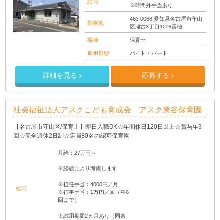
給与
※時間外手当あり
463-0068 愛知県名古屋市守山
勤務地
区瀬古3丁目1216番地
職種
保育士
雇用形態
バイト・パート
詳細を見る
応募する
社会福祉法人アスクこども育成会 アスク東谷保育園
【名古屋市守山区/保育士】即日入職OK☆年間休日120日以上☆賞与年3
回☆完全週休2日制☆定員80名の認可保育園
月給：27万円～
※経験により考慮します
※担任手当：4000円／月
給与
※行事手当：1万円／回（年6
回まで）
※試用期間2ヵ月あり（同条