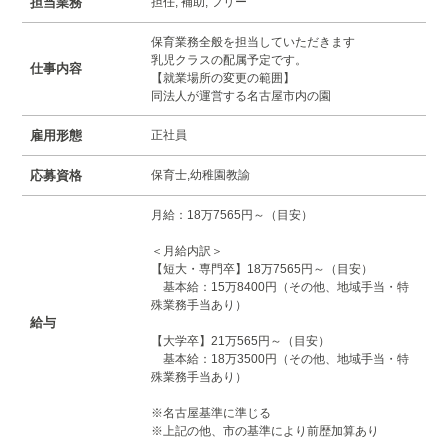
担当業務
担任; 補助; フリー
保育業務全般を担当していただきます
乳児クラスの配属予定です。
仕事内容
【就業場所の変更の範囲】
同法人が運営する名古屋市内の園
雇用形態
正社員
応募資格
保育士,幼稚園教諭
月給：18万7565円～（目安）
＜月給内訳＞
【短大・専門卒】18万7565円～（目安）
基本給：15万8400円（その他、地域手当・特
殊業務手当あり）
給与
【大学卒】21万565円～（目安）
基本給：18万3500円（その他、地域手当・特
殊業務手当あり）
※名古屋基準に準じる
※上記の他、市の基準により前歴加算あり