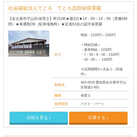
社会福祉法人てとろ てとろ志段味保育園
【名古屋市守山区/保育士】即日OK★週3日★14：00～19：00（実働5時
間）★車通勤OK（駐車場無料）★定員63名の認可保育園
時給：1220円～1320円
＜時給詳細＞
・基本時給：1220円
給与
・7：00～8：00；1320円
・18：00～：1320円
※試用期間3ヶ月あり（同条
件）
463-0018 愛知県名古屋市守山
勤務地
区桜坂2-601
職種
保育士
雇用形態
バイト・パート
詳細を見る
応募する