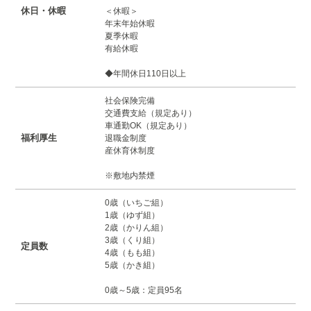
休日・休暇
＜休暇＞
年末年始休暇
夏季休暇
有給休暇
◆年間休日110日以上
社会保険完備
交通費支給（規定あり）
車通勤OK（規定あり）
福利厚生
退職金制度
産休育休制度
※敷地内禁煙
0歳（いちご組）
1歳（ゆず組）
2歳（かりん組）
3歳（くり組）
定員数
4歳（もも組）
5歳（かき組）
0歳～5歳：定員95名