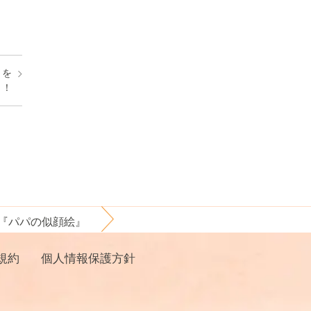
」を
く！
話『パパの似顔絵』
規約
個人情報保護方針