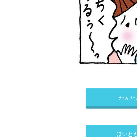
かんた
ほいと