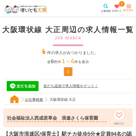
0
MENU
お気入り
仕事検索
大阪環状線 大正周辺の求人情報一覧
JOB SEARCH
6
件の求人がみつかりました。
1～6
6
全
件中
件を表示
1
友だち追加で求人情報をゲット！
お仕事検索
大阪環状線 大正
社会福祉法人西成若草会 浪速さくら保育園
お気に入り
【大阪市浪速区/保育士】駅チカ徒歩5分★定員94名の認