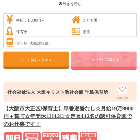
続きを読む
時給：1,330円～
こども園
保育士
派遣
大正駅 (大阪環状線)
さらに詳しく見る
この求人に応募する
社会福祉法人 大阪キリスト教社会館 千島保育所
お気に入り
【大阪市大正区/保育士】早番遅番なし☆月給19万9900
円＋賞与☆年間休日113日☆定員113名の認可保育園で
のお仕事です！