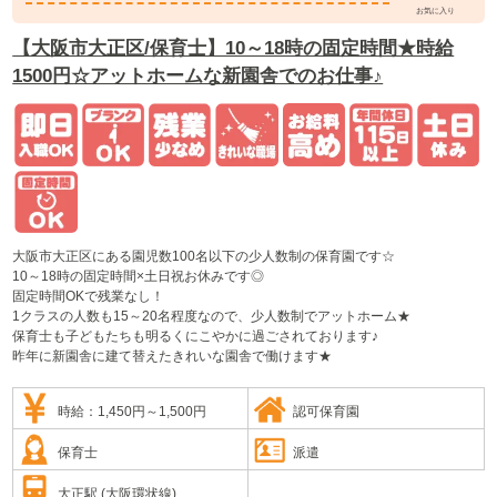
お気に入り
【大阪市大正区/保育士】10～18時の固定時間★時給
1500円☆アットホームな新園舎でのお仕事♪
大阪市大正区にある園児数100名以下の少人数制の保育園です☆
10～18時の固定時間×土日祝お休みです◎
固定時間OKで残業なし！
1クラスの人数も15～20名程度なので、少人数制でアットホーム★
保育士も子どもたちも明るくにこやかに過ごされております♪
昨年に新園舎に建て替えたきれいな園舎で働けます★
時給：1,450円～1,500円
認可保育園
保育士
派遣
大正駅 (大阪環状線)