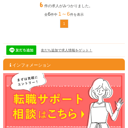
6
件の求人がみつかりました。
1～6
6
全
件中
件を表示
1
友だち追加で求人情報をゲット！
インフォメーション