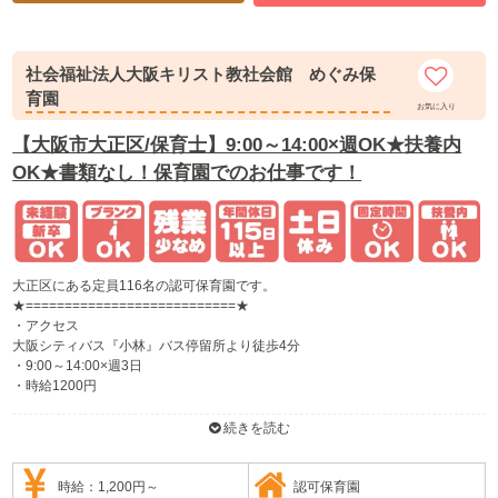
社会福祉法人大阪キリスト教社会館 めぐみ保
育園
お気に入り
【大阪市大正区/保育士】9:00～14:00×週OK★扶養内
OK★書類なし！保育園でのお仕事です！
大正区にある定員116名の認可保育園です。
★===========================★
・アクセス
大阪シティバス『小林』バス停留所より徒歩4分
・9:00～14:00×週3日
・時給1200円
・書類なし
・扶養内OK
続きを読む
★===========================★
募集に関する詳細は、ほいともにお問い合わせください。
時給：1,200円～
認可保育園