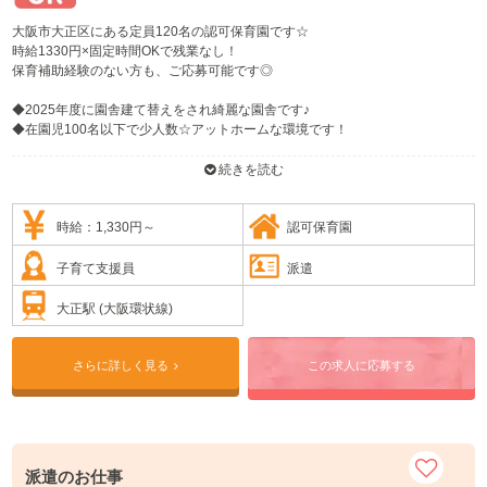
大阪市大正区にある定員120名の認可保育園です☆
時給1330円×固定時間OKで残業なし！
保育補助経験のない方も、ご応募可能です◎
◆2025年度に園舎建て替えをされ綺麗な園舎です♪
◆在園児100名以下で少人数☆アットホームな環境です！
スタッフも子どもたちも明るくにこやかに過ごされております♪
続きを読む
男女問わず大歓迎です！お問合わせください★
時給：1,330円～
認可保育園
子育て支援員
派遣
大正駅 (大阪環状線)
さらに詳しく見る
この求人に応募する
派遣のお仕事