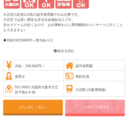
大正区の定員113名の認可保育園でのお仕事です。
大正区では長い歴史を誇る社会福祉法人です。
京セラドームの近くなので、お仕事終わりに野球観戦やコンサートに行くこと
もできますよ♪
◆月給19万9900円＋賞与あり◎
◆早番遅番なし◎8：30～17：00のお仕事です！
◆年間休日113日でお休みも◎
続きを読む
月給：199,900円～
認可保育園
保育士
契約社員
551-0003 大阪府大阪市大正
大正駅 (大阪環状線)
区千島2-4-38
さらに詳しく見る
この求人に応募する