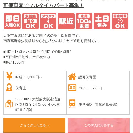
可保育園でフルタイムパート募集！
大阪市浪速区にある定員94名の認可保育園です。
南海高野線汐見橋駅から徒歩5分の駅チカで通勤も便利です。
■9時～18時または8時～17時（実働8時間）
■平日週5日勤務、土日祝休み
■時給1300円
時給：1,300円～
認可保育園
保育士
バイト・パート
556-0021 大阪府大阪市浪速
汐見橋駅 (南海汐見橋線)
区幸町3-3-14 Crice Nikko幸
町Ⅲ 2,3階
さらに詳しく見る
この求人に応募する