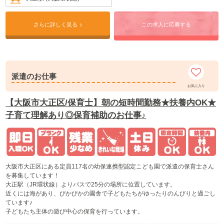
さらに詳しく見る
この求人に応募する
派遣のお仕事
お気に入り
【大阪市大正区/保育士】朝の短時間勤務★扶養内OK★
子育て理解あり◎保育補助のお仕事♪
大阪市大正区にある定員117名の幼保連携型認定こども園で派遣の保育士さん
を募集しています！
大正駅（JR環状線）よりバスで25分の場所に位置しています。
近くには海があり、ぴかぴかの園舎で子どもたちがゆったりのんびりと過ごし
ています♪
子どもたち主体の遊び中心の保育を行っています。
食育にも力を入れており、こだわりの自園調理の給食を提供しています☆