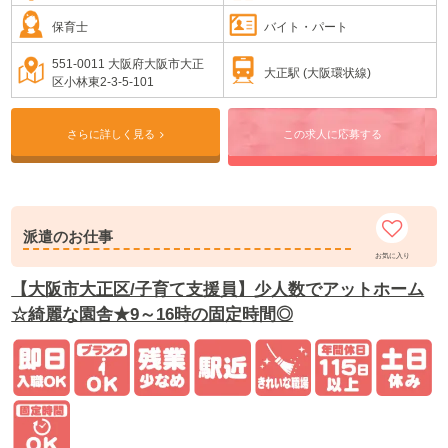
保育士
バイト・パート
551-0011 大阪府大阪市大正
大正駅 (大阪環状線)
区小林東2-3-5-101
さらに詳しく見る
この求人に応募する
派遣のお仕事
お気に入り
【大阪市大正区/子育て支援員】少人数でアットホーム
☆綺麗な園舎★9～16時の固定時間◎