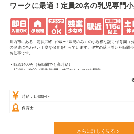
ワークに最適！定員20名の乳児専門
川西市にある、定員20名（0歳〜2歳児のみ）の小規模な認可保育園
の発達に合わせた丁寧な保育を行っています。夕方の落ち着いた時間帯
お仕事です。
・時給1400円（短時間でも高時給）
・15:00〜19:00（実働4時間・休憩なし）の夕方固定
・平日の中で「週3日〜」相談可能（扶養内・WワークOK）
・夕方のフリー・短時間保育補助
・最寄り駅：阪急宝塚本線・能勢電鉄「川西能勢口駅」より徒歩5分
時給：1,400円～
保育士
さらに詳しく見る