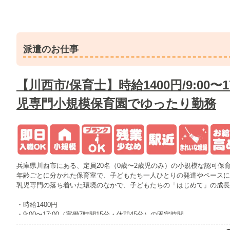
派遣のお仕事
【川西市/保育士】時給1400円/9:00〜
児専門小規模保育園でゆったり勤務
兵庫県川西市にある、定員20名（0歳〜2歳児のみ）の小規模な認可保
年齢ごとに分かれた保育室で、子どもたち一人ひとりの発達やペースに
乳児専門の落ち着いた環境のなかで、子どもたちの「はじめて」の成長
・時給1400円
・9:00〜17:00（実働7時間15分・休憩45分）の固定時間
・平日週3日のゆったりシフト