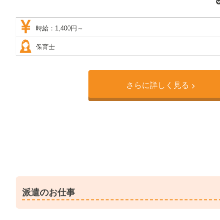
・全体フリー（乳児クラスのサポート業務）
・阪急宝塚本線・能勢電鉄「川西能勢口駅」より徒歩5分
時給：1,400円～
保育士
さらに詳しく見る
派遣のお仕事