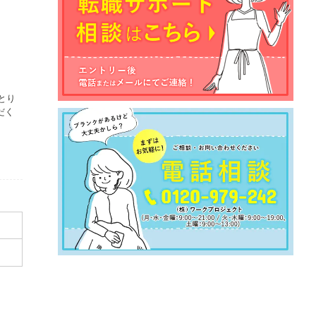
とり
だく