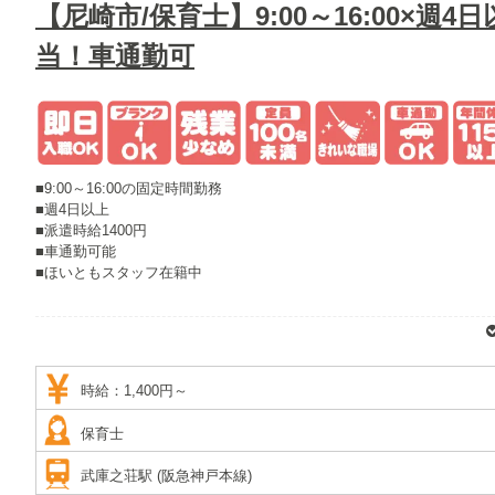
【尼崎市/保育士】9:00～16:00×週
当！車通勤可
■9:00～16:00の固定時間勤務
■週4日以上
■派遣時給1400円
■車通勤可能
■ほいともスタッフ在籍中
子ども達も保育士も生き生きと生活できるよう取り組む保育園です。
固定時間で働くことが出来て、土日祝日が休みなので、
お子様を保育園幼稚園に預けてから勤務を考えている方にオススメの求
時給：1,400円～
保育士
武庫之荘駅 (阪急神戸本線)