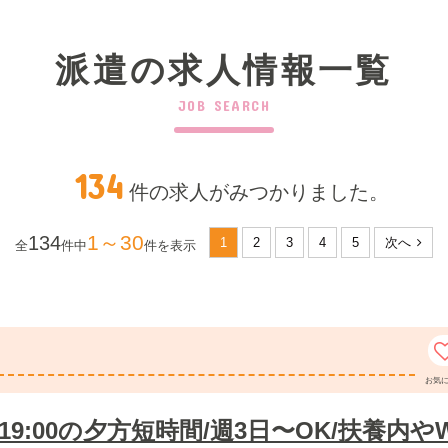
派遣の求人情報一覧
JOB SEARCH
134
件の求人がみつかりました。
1～30
134
1
2
3
4
5
次へ
全
件中
件を表示
お気
〜19:00の夕方短時間/週3日〜OK/扶養内や