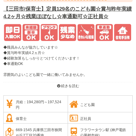
【三田市/保育士】定員129名のこども園☆賞与昨年実績
4.2ヶ月☆残業ほぼなし☆車通勤可☆正社員☆
◆職員みんなが協力しています☆
◆賞与昨年実績4.2ヵ月☆
◆経験加算もしっかりとつけてくださいます！
◆車通勤OK
雰囲気のよいこども園で一緒に働いてみませんか。
三田市にある定員129名の認定こども園です！
続きを読む
保育と教育を両方できる環境となっており、遊びを通して教育につなげていく
ことを大切にしている園です！
園児ひとりひとりの自主性を大事にしていており、自然に恵まれている環境で
月給：194,280円～197,524
こども園
公園への散歩や地域の方との関わりも多く取り入れています☆
円
保育士
正社員
669-1545 兵庫県三田市狭間
フラワータウン駅 (神戸電鉄
が丘2丁目20番地
公園都市線)