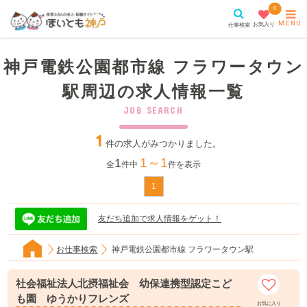
0
MENU
お気入り
仕事検索
神戸電鉄公園都市線 フラワータウン
駅周辺の求人情報一覧
JOB SEARCH
1
件の求人がみつかりました。
1～1
1
全
件中
件を表示
1
友だち追加で求人情報をゲット！
お仕事検索
神戸電鉄公園都市線 フラワータウン駅
社会福祉法人北摂福祉会 幼保連携型認定こど
も園 ゆうかりフレンズ
お気に入り