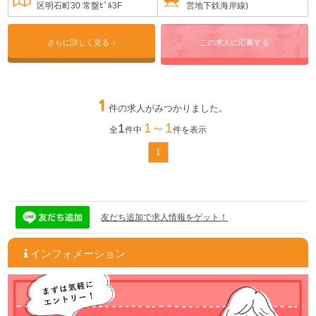
区明石町30 常盤ﾋﾞﾙ3F
営地下鉄海岸線)
さらに詳しく見る
この求人に応募する
1
件の求人がみつかりました。
1～1
1
全
件中
件を表示
1
友だち追加で求人情報をゲット！
インフォメーション