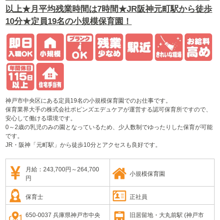
以上★月平均残業時間は7時間★JR阪神元町駅から徒歩
10分★定員19名の小規模保育園！
神戸市中央区にある定員19名の小規模保育園でのお仕事です。
保育業界大手の株式会社ポピンズエデュケアが運営する認可保育所ですので、
安心して働ける環境です。
0～2歳の乳児のみの園となっているため、少人数制でゆったりした保育が可能
です。
JR・阪神「元町駅」から徒歩10分とアクセスも良好です。
月給：243,700円～264,700
小規模保育園
円
保育士
正社員
650-0037 兵庫県神戸市中央
旧居留地・大丸前駅 (神戸市