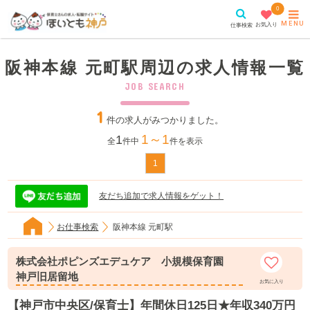
0
MENU
お気入り
仕事検索
阪神本線 元町駅周辺の求人情報一覧
JOB SEARCH
1
件の求人がみつかりました。
1～1
1
全
件中
件を表示
1
友だち追加で求人情報をゲット！
お仕事検索
阪神本線 元町駅
株式会社ポピンズエデュケア 小規模保育園
神戸旧居留地
お気に入り
【神戸市中央区/保育士】年間休日125日★年収340万円