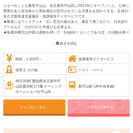
らもーれこども教室守山は、名古屋市守山区に2021年にオープンした、心身に
障害があり自治体から受給者証が交付されている児童をお預かりする、定員10
名の児童発達支援施設・放課後等デイサービスです。
★教室にはウッドデッキ・広い芝生の庭があり、素足で過ごせたり、日光浴や
プールなど、のびのびと外遊びも出来ます。
★毎週水曜日は外国人講師を招いて「English！えいごであそぼ」の活動を取り
入れています。音楽に合わせて英語の歌を歌ったり、カードやタブレット等を
使い、遊びの中で外国語に触れていきます。また、音楽療法士による音楽活
続きを読む
動、マンツーマンで行う個別活動や粗大運動を促す運動遊び等、日別で活動内
容を変更し、楽しく遊びながら取り組めるような内容を考案し実施していま
す。
時給：1,300円～
放課後等デイサービス
★ナーシングホームと併設している施設のため、行事等で高齢者との関りも企
画していて、療育以外でも沢山の学びを得ることが出来ます。
保育士,その他
バイト・パート
463-0096 愛知県名古屋市守
新守山駅 (JR中央本線)
山区森宮町173番 ナーシング
ホームらもーれ守山内
さらに詳しく見る
この求人に応募する