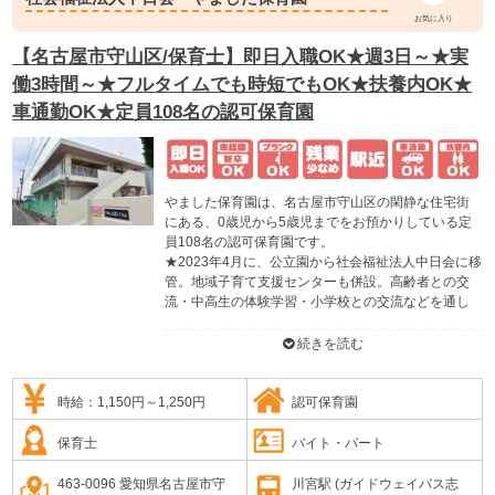
お気に入り
【名古屋市守山区/保育士】即日入職OK★週3日～★実
働3時間～★フルタイムでも時短でもOK★扶養内OK★
車通勤OK★定員108名の認可保育園
やました保育園は、名古屋市守山区の閑静な住宅街
にある、0歳児から5歳児までをお預かりしている定
員108名の認可保育園です。
★2023年4月に、公立園から社会福祉法人中日会に移
管。地域子育て支援センターも併設。高齢者との交
流・中高生の体験学習・小学校との交流などを通し
て地域とのかかわりを大切にしています。
★遊具もたくさんある、子ども達が走り回って遊べ
続きを読む
る広い園庭には畑もあり、食育活動の一環として野
菜を育てています。夏になると南側のフェンス沿い
にオーシャンブルーやゴーヤのグリーンカーテンを
時給：1,150円～1,250円
認可保育園
作るなど、環境教育（エコ活動）にも取り組んでい
ます。
保育士
バイト・パート
463-0096 愛知県名古屋市守
川宮駅 (ガイドウェイバス志