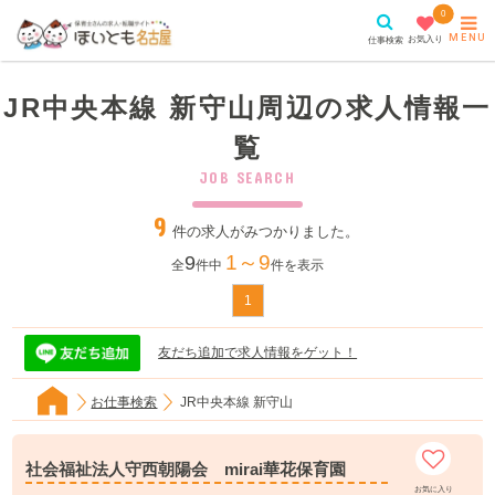
0
MENU
お気入り
仕事検索
JR中央本線 新守山周辺の求人情報一
覧
JOB SEARCH
9
件の求人がみつかりました。
1～9
9
全
件中
件を表示
1
友だち追加で求人情報をゲット！
お仕事検索
JR中央本線 新守山
社会福祉法人守西朝陽会 mirai華花保育園
お気に入り