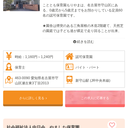
こととも保育園もりやまは、名古屋市守山区にあ
る、0歳児から5歳児までをお預かりしている定員60
名の認可保育園です。
★園舎は煙突のある三角屋根の木造2階建て、天然芝
の園庭では子ども達が裸足で走り回ることが出来、
子ども達が安心しながらのびのび過ごせる「おおき
なおうち」のような居心地を目指しています。
続きを読む
★毎日の保育の中で『7つの力』見る力（観る力）・
聞く力（聴く力）・感じる力・考える力・話す力・
行動する力・やりとげる力を育てたいと考えていま
時給：1,160円～1,240円
認可保育園
す。この『７つの力』を育んでいくことが子ども達
の「生きる力」になると考え、子ども達の成長を全
保育士
バイト・パート
力で支えていきます。
★四季を感じる行事を積極的に取り入れ、子ども達
463-0090 愛知県名古屋市守
新守山駅 (JR中央本線)
の感性を豊かにすること・目標を持って取り組み・
山区瀬古東3丁目2013
達成感を得ること・仲間との関わりの中で協調性や
思いやりの心を育てることを目指しています。
さらに詳しく見る
この求人に応募する
社会福祉法人中日会 やました保育園