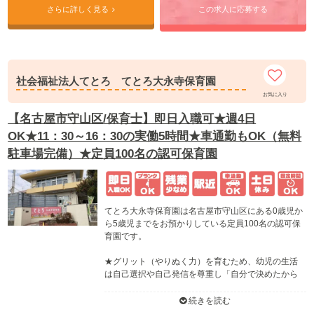
さらに詳しく見る
この求人に応募する
社会福祉法人てとろ てとろ大永寺保育園
お気に入り
【名古屋市守山区/保育士】即日入職可★週4日
OK★11：30～16：30の実働5時間★車通勤もOK（無料
駐車場完備）★定員100名の認可保育園
てとろ大永寺保育園は名古屋市守山区にある0歳児か
ら5歳児までをお預かりしている定員100名の認可保
育園です。
★グリット（やりぬく力）を育むため、幼児の生活
は自己選択や自己発信を尊重し「自分で決めたから
には最後までやり抜くんだ！」という気持ちを育て
ていきます。取り組みの一環として「専科活動」が
続きを読む
あり、英語・体育・音楽などの普段触れ合っている