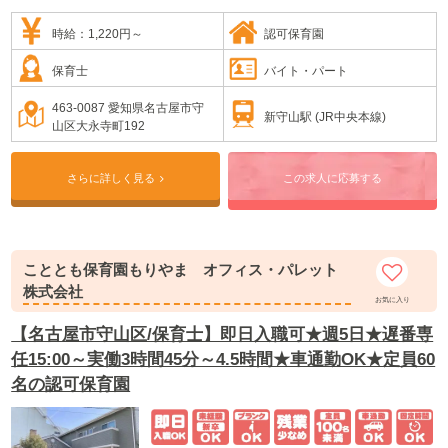
活動の中から自分で専門分野を選択し、約3ヶ月の間
3～5歳児の縦割り活動で行われます。
時給：1,220円～
認可保育園
約3カ月の集大成は発表会です。子ども達は承認欲求
を満たされ、達成感を感じ、次の頑張りに繋がって
保育士
バイト・パート
いきます。
★保育目標は「自立心のある子・がんばる力のある
463-0087 愛知県名古屋市守
新守山駅 (JR中央本線)
子・信頼し信頼される子」で、グリット力を育み、
山区大永寺町192
たくさん話し合いをし、したいことは頑張れば出来
ることに変わる体験を積み重ね、どんな時も希望を
持って前へ進む力を培っていきます。
さらに詳しく見る
この求人に応募する
こととも保育園もりやま オフィス・パレット
株式会社
お気に入り
【名古屋市守山区/保育士】即日入職可★週5日★遅番専
任15:00～実働3時間45分～4.5時間★車通勤OK★定員60
名の認可保育園