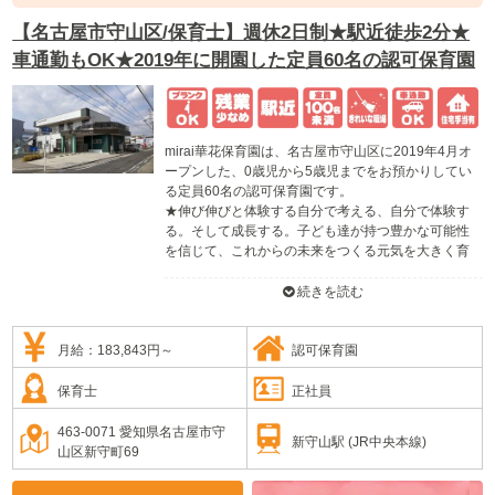
【名古屋市守山区/保育士】週休2日制★駅近徒歩2分★
車通勤もOK★2019年に開園した定員60名の認可保育園
mirai華花保育園は、名古屋市守山区に2019年4月オ
ープンした、0歳児から5歳児までをお預かりしてい
る定員60名の認可保育園です。
★伸び伸びと体験する自分で考える、自分で体験す
る。そして成長する。子ども達が持つ豊かな可能性
を信じて、これからの未来をつくる元気を大きく育
んでいきます。
★保育園でありながら、保育と教育の両面から子ど
続きを読む
もたちのサポートしています。
募集に関する詳細は、ほいともにお問い合わせくだ
月給：183,843円～
認可保育園
さい。
保育士
正社員
463-0071 愛知県名古屋市守
新守山駅 (JR中央本線)
山区新守町69