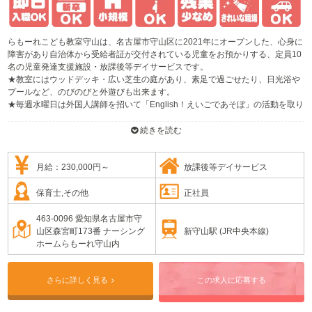
らもーれこども教室守山は、名古屋市守山区に2021年にオープンした、心身に
障害があり自治体から受給者証が交付されている児童をお預かりする、定員10
名の児童発達支援施設・放課後等デイサービスです。
★教室にはウッドデッキ・広い芝生の庭があり、素足で過ごせたり、日光浴や
プールなど、のびのびと外遊びも出来ます。
★毎週水曜日は外国人講師を招いて「English！えいごであそぼ」の活動を取り
入れています。音楽に合わせて英語の歌を歌ったり、カードやタブレット等を
使い、遊びの中で外国語に触れていきます。また、音楽療法士による音楽活
続きを読む
動、マンツーマンで行う個別活動や粗大運動を促す運動遊び等、日別で活動内
容を変更し、楽しく遊びながら取り組めるような内容を考案し実施していま
す。
月給：230,000円～
放課後等デイサービス
★ナーシングホームと併設している施設のため、行事等で高齢者との関りも企
画していて、療育以外でも沢山の学びを得ることが出来ます。
保育士,その他
正社員
463-0096 愛知県名古屋市守
新守山駅 (JR中央本線)
山区森宮町173番 ナーシング
ホームらもーれ守山内
さらに詳しく見る
この求人に応募する