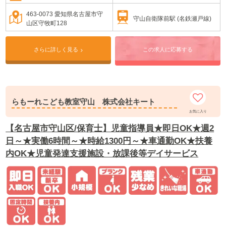
463-0073 愛知県名古屋市守
守山自衛隊前駅 (名鉄瀬戸線)
山区守牧町128
さらに詳しく見る
この求人に応募する
らもーれこども教室守山 株式会社キート
お気に入り
【名古屋市守山区/保育士】児童指導員★即日OK★週2
日～★実働6時間～★時給1300円～★車通勤OK★扶養
内OK★児童発達支援施設・放課後等デイサービス