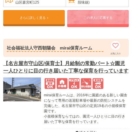
山区森宮町125
段味線)
さらに詳しく見る
この求人に応募する
社会福祉法人守西朝陽会 mirai保育ルーム
お気に入り
【名古屋市守山区/保育士】月給制の常勤パート☆園児
一人ひとりに目の行き届いた丁寧な保育を行っています
mirai保育ルームは、2016年に園庭のある新しい園舎
になって専用の送迎駐車場や最新の防犯システムを
完備した、名古屋市守山区の定員19名の小規模保育
園です。
小規模保育ならではの、園児一人ひとりに目の行き
届いた丁寧な保育を行っています。
子ども達は園庭の砂場で砂遊びをしたり、天気の良