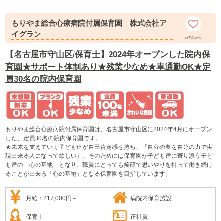
もりやま総合心療病院付属保育園 株式会社ア
イグラン
お気に入り
【名古屋市守山区/保育士】2024年オープンした院内保
育園★サポート体制あり★残業少なめ★車通勤OK★定
員30名の院内保育園
もりやま総合心療病院付属保育園は、名古屋市守山区に2024年4月にオープン
した、定員30名の院内保育園です。
★未来を支えていく子ども達が自己肯定感を持ち、「自分の夢を自分の力で実
現出来る人になって欲しい」。そのためには保育園が子ども達に寄り添う子ど
も達の「心の基地」となり、職員にとっても笑顔で思いやりを持って働き続け
ることが出来る「心の基地」となる保育園を目指しています。
月給：217,000円～
病院内保育施設
保育士
正社員