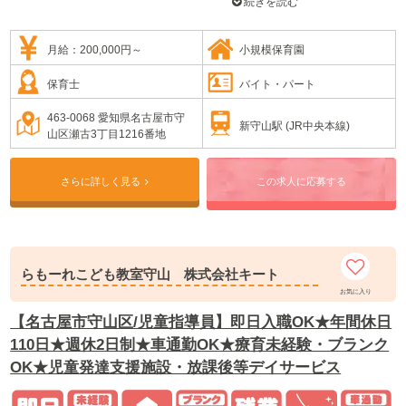
い日は近くの庄内川の河原までお散歩に行ったり、
続きを読む
手作りのおいしい給食を食べたりと、のびのび過ご
しています。
小規模保育ならではの、園児一人ひとりに目の行き
月給：200,000円～
小規模保育園
届いた丁寧な保育を行っています。
保育士
バイト・パート
募集に関する詳細は、ほいともにお問い合わせくだ
さい。
463-0068 愛知県名古屋市守
新守山駅 (JR中央本線)
山区瀬古3丁目1216番地
さらに詳しく見る
この求人に応募する
らもーれこども教室守山 株式会社キート
お気に入り
【名古屋市守山区/児童指導員】即日入職OK★年間休日
110日★週休2日制★車通勤OK★療育未経験・ブランク
OK★児童発達支援施設・放課後等デイサービス