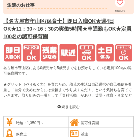
派遣のお仕事
お気に入り
【名古屋市守山区/保育士】即日入職OK★週4日
OK★11：30～16：30の実働5時間★車通勤もOK★定員
100名の認可保育園
名古屋市守山区にある0歳児から5歳児までをお預かりしている定員100名の認
可保育園です。
★グリット（やりぬく力）を育むため、幼児の生活は自己選択や自己発信を尊
重し「自分で決めたからには最後までやり抜くんだ！」という気持ちを育てて
いきます。取り組みの一環として「専科活動」があり、英語・体育・音楽など
の普段触れ合っている活動の中から自分で専門分野を選択し、約3ヶ月の間3～
5歳児の縦割り活動で行われます。
続きを読む
約3カ月の集大成は発表会です。子ども達は承認欲求を満たされ、達成感を感
じ、次の頑張りに繋がっていきます。
★保育目標は「自立心のある子・がんばる力のある子・信頼し信頼される子」
時給：1,350円～
認可保育園
で、グリット力を育み、たくさん話し合いをし、したいことは頑張れば出来る
ことに変わる体験を積み重ね、どんな時も希望を持って前へ進む力を培ってい
保育士
派遣