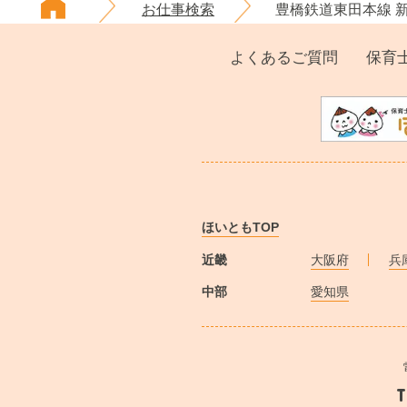
お仕事検索
豊橋鉄道東田本線 
よくあるご質問
保育
ほいともTOP
近畿
大阪府
兵
中部
愛知県
T