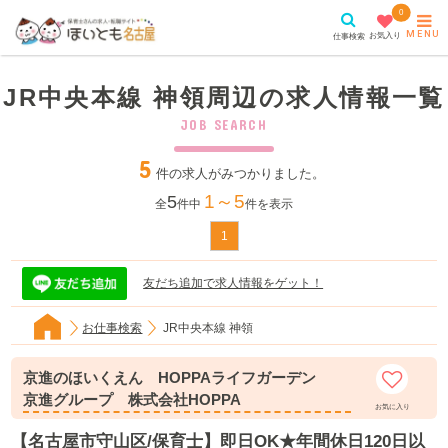
0
MENU
お気入り
仕事検索
JR中央本線 神領周辺の求人情報一覧
JOB SEARCH
5
件の求人がみつかりました。
1～5
5
全
件中
件を表示
1
友だち追加で求人情報をゲット！
お仕事検索
JR中央本線 神領
京進のほいくえん HOPPAライフガーデン
京進グループ 株式会社HOPPA
お気に入り
【名古屋市守山区/保育士】即日OK★年間休日120日以