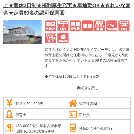
上★週休2日制★福利厚生充実★車通勤OK★きれいな園
舎★定員60名の認可保育園
京進のほいくえん HOPPAライフガーデンは、名古屋
市守山区の閑静な住宅街の中にある、0歳児から5歳
児までをお預かりしている定員60名の認可保育園で
す。
◆年間休日120日以上！週休2日制
◆福利厚生充実
◆研修・サポート体制充実
続きを読む
◆2020年開園のきれいな園舎
◆退職金制度あり
◆産休育休取得実績あり
月給：204,520円～
認可保育園
保育士
正社員
≪園の特徴≫
こども達の「やりたい！」を引き出す保育を行って
463-0003 愛知県名古屋市守
神領駅 (JR中央本線)
います！
山区下志段味池段寺944