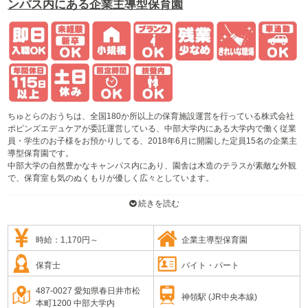
ンパス内にある企業主導型保育園
ちゅとらのおうちは、全国180か所以上の保育施設運営を行っている株式会社
ポピンズエデュケアが委託運営している、中部大学内にある大学内で働く従業
員・学生のお子様をお預かりしてる、2018年6月に開園した定員15名の企業主
導型保育園です。
中部大学の自然豊かなキャンパス内にあり、園舎は木造のテラスが素敵な外観
で、保育室も気のぬくもりが優しく広々としています。
ポピンズの「エデュケア」とは、エデュケーション（教育）とケア（保育）を
続きを読む
組み合わせた言葉であり、ひとつ先を行く保育のあり方です。ポピンズアプロ
ーチとして、一人ひとりの子どもに個性があるように、知力のバランスも個性
的です。それを見極めるために「知力8（言語・論理数学・音楽・空間構成・
時給：1,170円～
企業主導型保育園
身体運動・自然科学・社会性・自己受容）」という子どもたちの知力を大きく
8つの領域に整理し、持って生まれた力をさらに伸ばし、新たな力を見つけて
保育士
バイト・パート
引き出してあげることがポピンズのエデュケアです。
また、将来グローバルに羽ばたく子供たちのために、SDGsを普段の生活の中
487-0027 愛知県春日井市松
神領駅 (JR中央本線)
で取り入れ、モノを大切に、最後まで使うことを学んでいます。また食育や、
本町1200 中部大学内