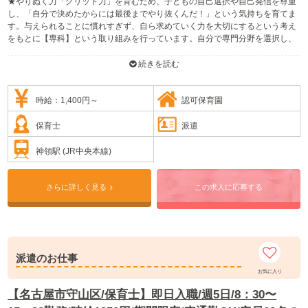
★やりぬく力「グリット力」を育むため、子どもの自己選択や自己発信を尊重
し、「自分で決めたからには最後までやり抜くんだ！」という気持ちを育てま
す。与えられることに慣れすぎず、自ら求めていく力を大切にするという考え
をもとに【専科】という取り組みを行っています。自分で専門分野を選択し、
約3ヶ月の間、活動分野別に3～5歳児の縦割り活動で行われます。異年齢の中
で「自分の出来ない部分をしっかりと見つめ、他人の良いところを認め、それ
続きを読む
を取り込んで」いきます。
★英語の時間が月に2回程度（2歳児～5歳児対象）、専門の先生からの体育の
指導が月に3回程度（3歳児以上対象）あります。リトミックは月に2回（2歳児
時給：1,400円～
認可保育園
以上）あります。
保育士
派遣
神領駅 (JR中央本線)
さらに詳しく見る
この求人に応募する
派遣のお仕事
お気に入り
【名古屋市守山区/保育士】即日入職/週5日/8：30〜