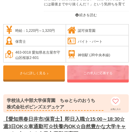
には最後までやり抜くんだ！」という気持ちを育て
ます。与えられることに慣れすぎず、自ら求めてい
く力を大切にするという考えをもとに【専科】とい
続きを読む
う取り組みを行っています。自分で専門分野を選択
し、約3ヶ月の間、活動分野別に3～5歳児の縦割り活
動で行われます。異年齢の中で「自分の出来ない部
時給：1,220円～1,320円
認可保育園
分をしっかりと見つめ、他人の良いところを認め、
それを取り込んで」いきます。
保育士
バイト・パート
★英語の時間が月に2回程度（2歳児～5歳児対象）、
専門の先生からの体育の指導が月に3回程度（3歳児
463-0018 愛知県名古屋市守
神領駅 (JR中央本線)
以上対象）あります。リトミックは月に2回（2歳児
山区桜坂2-601
以上）あります。
さらに詳しく見る
この求人に応募する
学校法人中部大学保育園 ちゅとらのおうち
株式会社ポピンズエデュケア
お気に入り
【愛知県春日井市/保育士】即日入職☆15:00～18:30☆
週3日OK☆車通勤可☆扶養内OK☆自然豊かな大学キャ