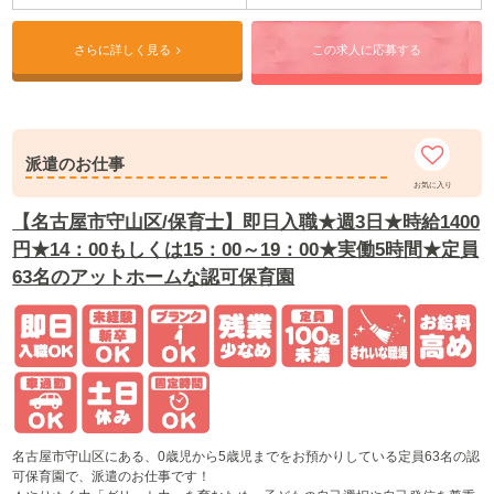
IT活動にも積極的に取り組んでいます。
一人ひとりの可能性を育むための最良プログラムと環境を提供しています。
さらに詳しく見る
この求人に応募する
派遣のお仕事
お気に入り
【名古屋市守山区/保育士】即日入職★週3日★時給1400
円★14：00もしくは15：00～19：00★実働5時間★定員
63名のアットホームな認可保育園
名古屋市守山区にある、0歳児から5歳児までをお預かりしている定員63名の認
可保育園で、派遣のお仕事です！