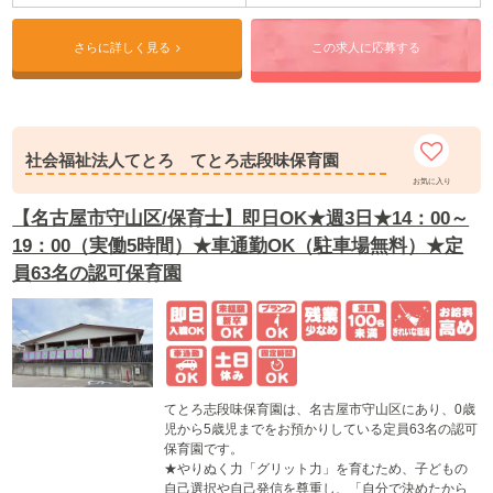
★HOPPAでは、「知育タイム」、「English
Time」などのオリジナルのプログラムを用意してい
ます。
さらに詳しく見る
この求人に応募する
★「させる」保育ではなく、子ども達の好奇心や自
己肯定感を育む保育を大切に、遊びのから学びに繋
げる保育を行っています。
◎HOPPAは総合教育企業・京進（東証スタンダー
社会福祉法人てとろ てとろ志段味保育園
ド）のグループ会社として全国に小規模保育園、認
お気に入り
可保育園、学童など全国で72施設を運営していま
す。
【名古屋市守山区/保育士】即日OK★週3日★14：00～
19：00（実働5時間）★車通勤OK（駐車場無料）★定
員63名の認可保育園
てとろ志段味保育園は、名古屋市守山区にあり、0歳
児から5歳児までをお預かりしている定員63名の認可
保育園です。
★やりぬく力「グリット力」を育むため、子どもの
自己選択や自己発信を尊重し、「自分で決めたから