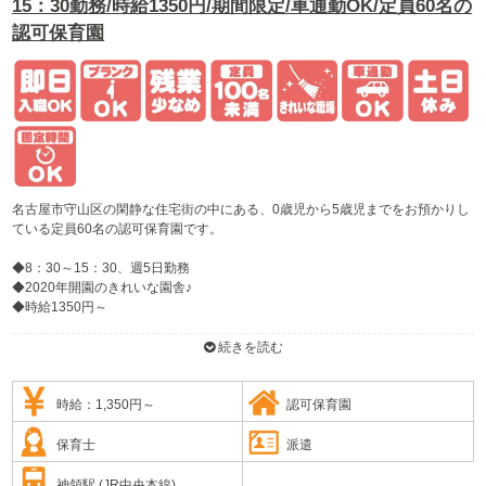
15：30勤務/時給1350円/期間限定/車通勤OK/定員60名の
認可保育園
名古屋市守山区の閑静な住宅街の中にある、0歳児から5歳児までをお預かりし
ている定員60名の認可保育園です。
◆8：30～15：30、週5日勤務
◆2020年開園のきれいな園舎♪
◆時給1350円～
◆車通勤OK
続きを読む
≪園の特徴≫
こども達の「やりたい！」を引き出す保育を行っています！
時給：1,350円～
認可保育園
★「知育タイム」、「English Time」などのオリジナルのプログラムを用意
しています。
保育士
派遣
★「させる」保育ではなく、子ども達の好奇心や自己肯定感を育む保育を大切
に、遊びのから学びに繋げる保育を行っています。
神領駅 (JR中央本線)